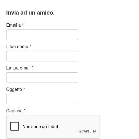
Invia ad un amico.
Email a
*
Il tuo nome
*
La tua email
*
Oggetto
*
Captcha
*