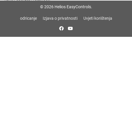
© 2026 Helios EasyControls.
Impressum
odricanje
Izjava o privatnosti
Uvjeti korištenja
Helios Ventilatoren GmbH + Co KG
Lupfenstraße 8
78056 VS-Schwenningen
Tel.: +49 (0) 77 20 / 606 - 0
Fax: +49 (0) 77 20 / 606 - 1 66
E-Mail:
info@heliosventilatoren.de
Internet: www.heliosventilatoren.de
HRA: 601322 - Freiburg
PHG: M4 Verwaltungs-GmbH
HRB: 600288 - UST-ID Nr.: DE 142983631
Geschäftsführer: Gunther Müller, Jürgen Müller, Axel Diepolder
Zertifiziert nach ISO 9001/2000.