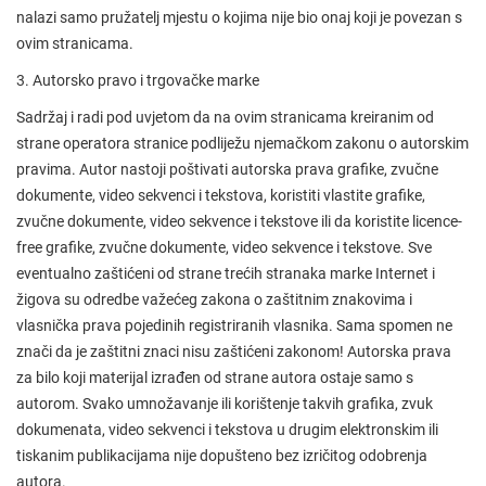
nalazi samo pružatelj mjestu o kojima nije bio onaj koji je povezan s
ovim stranicama.
3. Autorsko pravo i trgovačke marke
Sadržaj i radi pod uvjetom da na ovim stranicama kreiranim od
strane operatora stranice podliježu njemačkom zakonu o autorskim
pravima. Autor nastoji poštivati ​​autorska prava grafike, zvučne
dokumente, video sekvenci i tekstova, koristiti vlastite grafike,
zvučne dokumente, video sekvence i tekstove ili da koristite licence-
free grafike, zvučne dokumente, video sekvence i tekstove. Sve
eventualno zaštićeni od strane trećih stranaka marke Internet i
žigova su odredbe važećeg zakona o zaštitnim znakovima i
vlasnička prava pojedinih registriranih vlasnika. Sama spomen ne
znači da je zaštitni znaci nisu zaštićeni zakonom! Autorska prava
za bilo koji materijal izrađen od strane autora ostaje samo s
autorom. Svako umnožavanje ili korištenje takvih grafika, zvuk
dokumenata, video sekvenci i tekstova u drugim elektronskim ili
tiskanim publikacijama nije dopušteno bez izričitog odobrenja
autora.