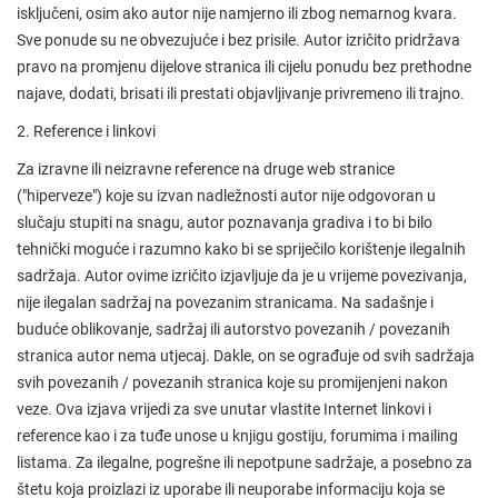
isključeni, osim ako autor nije namjerno ili zbog nemarnog kvara.
Sve ponude su ne obvezujuće i bez prisile. Autor izričito pridržava
pravo na promjenu dijelove stranica ili cijelu ponudu bez prethodne
najave, dodati, brisati ili prestati objavljivanje privremeno ili trajno.
2. Reference i linkovi
Za izravne ili neizravne reference na druge web stranice
("hiperveze") koje su izvan nadležnosti autor nije odgovoran u
slučaju stupiti na snagu, autor poznavanja gradiva i to bi bilo
tehnički moguće i razumno kako bi se spriječilo korištenje ilegalnih
sadržaja. Autor ovime izričito izjavljuje da je u vrijeme povezivanja,
nije ilegalan sadržaj na povezanim stranicama. Na sadašnje i
buduće oblikovanje, sadržaj ili autorstvo povezanih / povezanih
stranica autor nema utjecaj. Dakle, on se ograđuje od svih sadržaja
svih povezanih / povezanih stranica koje su promijenjeni nakon
veze. Ova izjava vrijedi za sve unutar vlastite Internet linkovi i
reference kao i za tuđe unose u knjigu gostiju, forumima i mailing
listama. Za ilegalne, pogrešne ili nepotpune sadržaje, a posebno za
štetu koja proizlazi iz uporabe ili neuporabe informaciju koja se