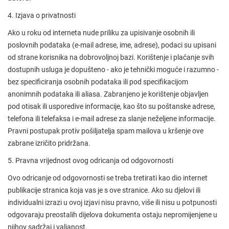
4. Izjava o privatnosti
Ako u roku od interneta nude priliku za upisivanje osobnih ili
poslovnih podataka (e-mail adrese, ime, adrese), podaci su upisani
od strane korisnika na dobrovoljnoj bazi. Korištenje i plaćanje svih
dostupnih usluga je dopušteno - ako je tehnički moguće i razumno -
bez specificiranja osobnih podataka ili pod specifikacijom
anonimnih podataka ili aliasa. Zabranjeno je korištenje objavljen
pod otisak ili usporedive informacije, kao što su poštanske adrese,
telefona ili telefaksa i e-mail adrese za slanje neželjene informacije.
Pravni postupak protiv pošiljatelja spam mailova u kršenje ove
zabrane izričito pridržana.
5. Pravna vrijednost ovog odricanja od odgovornosti
Ovo odricanje od odgovornosti se treba tretirati kao dio internet
publikacije stranica koja vas je s ove stranice. Ako su djelovi ili
individualni izrazi u ovoj izjavi nisu pravno, više ili nisu u potpunosti
odgovaraju preostalih dijelova dokumenta ostaju nepromijenjene u
njihov sadržaj i valjanost.