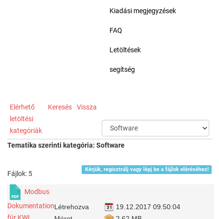
Kiadási megjegyzések
FAQ
Letöltések
segítség
Elérhető
Keresés
Vissza
letöltési
kategóriák
Tematika szerinti kategória: Software
Kérjük, regisztrálj vagy lépj be a fájlok eléréséhez!
Fájlok: 5
Modbus
Dokumentation
Létrehozva
19.12.2017 09:50:04
für KWL
Méret
2.62 MB