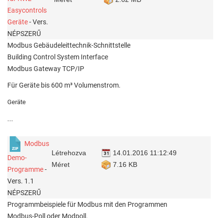
Easycontrols
Geräte
- Vers.
NÉPSZERŰ
Modbus Gebäudeleittechnik-Schnittstelle
Building Control System Interface
Modbus Gateway TCP/IP
Für Geräte bis 600 m³ Volumenstrom.
Geräte
...
Modbus
Létrehozva
14.01.2016 11:12:49
Demo-
Méret
7.16 KB
Programme
-
Vers. 1.1
NÉPSZERŰ
Programmbeispiele für Modbus mit den Programmen
Modbus-Poll oder Modpoll.