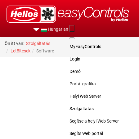
Hungarian
Ön itt van:
Szolgáltatás
MyEasyControls
Letöltések
Software
Login
Demó
Portál grafika
Helyi Web Server
Szolgáltatás
Segítse a helyi Web Server
Segíts Web portál