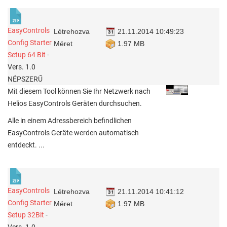
EasyControls
Létrehozva
21.11.2014 10:49:23
Config Starter
Méret
1.97 MB
Setup 64 Bit
-
Vers. 1.0
NÉPSZERŰ
Mit diesem Tool können Sie Ihr Netzwerk nach
Helios EasyControls Geräten durchsuchen.
Alle in einem Adressbereich befindlichen
EasyControls Geräte werden automatisch
entdeckt.
...
EasyControls
Létrehozva
21.11.2014 10:41:12
Config Starter
Méret
1.97 MB
Setup 32Bit
-