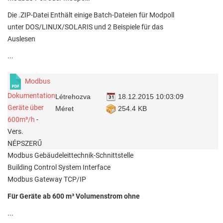
Die .ZIP-Datei Enthält einige Batch-Dateien für Modpoll
unter DOS/LINUX/SOLARIS und 2 Beispiele für das
Auslesen
...
Modbus
Dokumentation
Létrehozva
18.12.2015 10:03:09
Geräte über
Méret
254.4 KB
600m³/h
-
Vers.
NÉPSZERŰ
Modbus Gebäudeleittechnik-Schnittstelle
Building Control System Interface
Modbus Gateway TCP/IP
Für Geräte ab 600 m³ Volumenstrom ohne
...