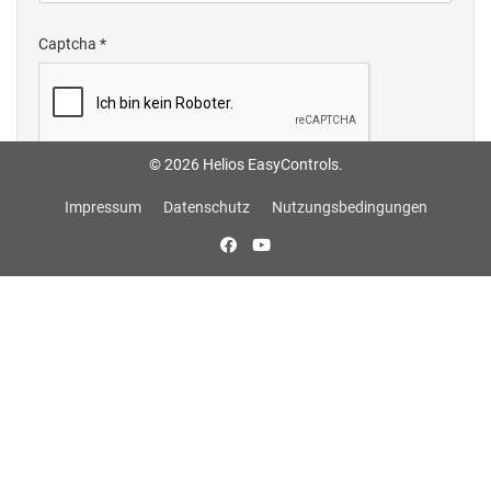
Captcha
*
Basiseinstellungen
© 2026 Helios EasyControls.
Impressum
Datenschutz
Nutzungsbedingungen
Website-Sprache
(optional)
User Profile
Terms of Service
*
Agree
Nein