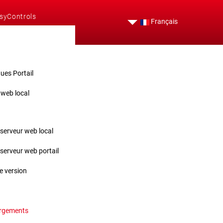
syControls
Français
ues Portail
 web local
ce
serveur web local
serveur web portail
e version
argements