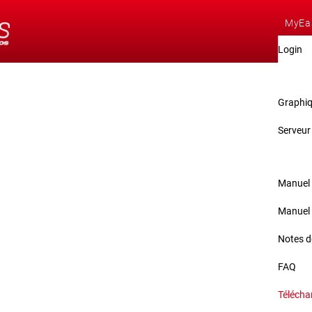
MyEa
Login
Démo
Graphiq
Serveur
Servi
Manuel 
Manuel 
Notes d
FAQ
Téléch