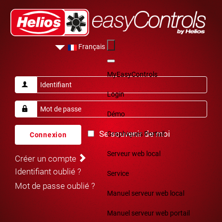
Français
MyEasyControls
Login
Démo
Se souvenir de moi
Graphiques Portail
Connexion
Serveur web local
Créer un compte
Identifiant oublié ?
Service
Mot de passe oublié ?
Manuel serveur web local
Manuel serveur web portail