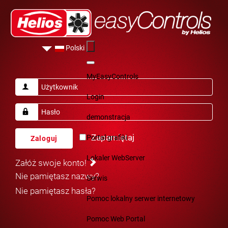
Polski
MyEasyControls
Login
demonstracja
Zapamiętaj
Portal grafiki
Zaloguj
Lokaler WebServer
Załóż swoje konto!
Nie pamiętasz nazwy?
Serwis
Nie pamiętasz hasła?
Pomoc lokalny serwer internetowy
Pomoc Web Portal