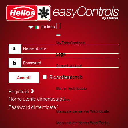
Italiano
MyEasyControls
Login
Dimostrazione
Ricordami
Grafica portale
Accedi
Server web locale
Registrati
Nome utente dimenticato?
Servizio
Password dimenticata?
Manuale del server Web locale
Manuale del server Web Portal