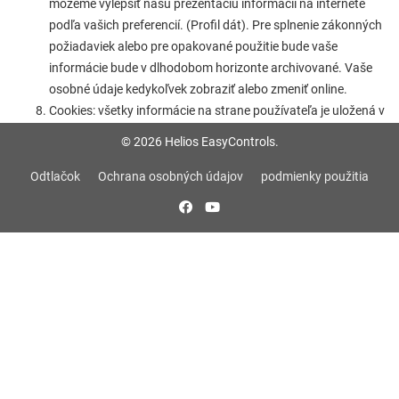
môžeme vylepšiť našu prezentáciu informácií na internete
podľa vašich preferencií. (Profil dát). Pre splnenie zákonných
požiadaviek alebo pre opakované použitie bude vaše
informácie bude v dlhodobom horizonte archivované. Vaše
osobné údaje kedykoľvek zobraziť alebo zmeniť online.
Cookies: všetky informácie na strane používateľa je uložená v
cookies na tejto webovej stránke. To sa používa na ukladanie
© 2026 Helios EasyControls.
informácií relácie na báze, ktorá sa používa, napríklad, do
databázy procesov, napr k uchovaniu informácií o projekte
Odtlačok
Ochrana osobných údajov
podmienky použitia
po celú dobu trvania návštevy na mieste. Táto informácia je
uložená prostredníctvom tak zvané "cookie" na vašom
internetovom prehliadači. Cookie je textové identifikátory,
ktoré môže poslať k počítaču pomocou webového servera na
jeho identifikáciu po celú dobu zasadnutí a podáva na tejto
stránke len uložiť ID relácie. Môžete si nastaviť svoj
prehliadač tak, aby vás informuje o umiestnení cookies. To
znamená, že používanie cookies je transparentný pre vás.
Použitie publikovaný pod odtlačku záväzku tretích strán pre prenos
nevyžiadaných reklamných a informačných materiálov je týmto