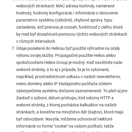
webových stránkach: MAC adresa kontroly, namerané
hodnoty, hodnoty konfigurácie / informácie o obnovenie
parametrov systému (záložné), chybové správy, typu
zariadenia, atď prenosu je rozsah, funkčnosť z cieľov, ktoré
by mali byť dosiahnuté pomocou týchto webových stránkach
v rôznych intervaloch.
Údaje posielané do Heliosu byť použité výhradne na účely
výkonu svojej služby. Propagačné použitie Helios alebo
spoločnosťami Helios Group je možný. Keď navštívite naše
webové stránky, a to aj v prípade, že je to vykonané,
napríklad, prostredníctvom odkazu v našich newsletterov,
meno domény alebo IP žiadajúceho počítača účelom
zabezpečenia systému dočasne zaznamenané. To platí aj pre
žiadosť o súbore, dátum prístupu, kód odozvy HTTP a
webové stránky, z ktorej pochádza kalkulátor na našich
stránkach, a konečne na množstvo dát (bajtov), ​​ktoré majú
byť odovzdané. Navyše, môžeme uchovávať niektoré
informácie vo forme "cookie" na vašom počítači, takže