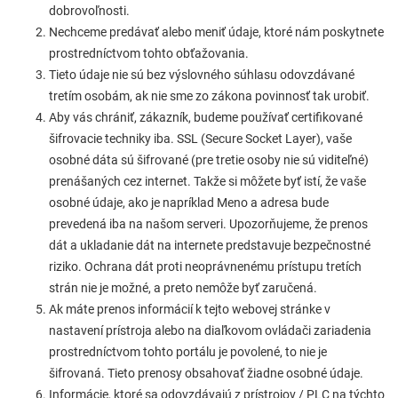
dobrovoľnosti.
Nechceme predávať alebo meniť údaje, ktoré nám poskytnete
prostredníctvom tohto obťažovania.
Tieto údaje nie sú bez výslovného súhlasu odovzdávané
tretím osobám, ak nie sme zo zákona povinnosť tak urobiť.
Aby vás chrániť, zákazník, budeme používať certifikované
šifrovacie techniky iba. SSL (Secure Socket Layer), vaše
osobné dáta sú šifrované (pre tretie osoby nie sú viditeľné)
prenášaných cez internet. Takže si môžete byť istí, že vaše
osobné údaje, ako je napríklad Meno a adresa bude
prevedená iba na našom serveri. Upozorňujeme, že prenos
dát a ukladanie dát na internete predstavuje bezpečnostné
riziko. Ochrana dát proti neoprávnenému prístupu tretích
strán nie je možné, a preto nemôže byť zaručená.
Ak máte prenos informácií k tejto webovej stránke v
nastavení prístroja alebo na diaľkovom ovládači zariadenia
prostredníctvom tohto portálu je povolené, to nie je
šifrovaná. Tieto prenosy obsahovať žiadne osobné údaje.
Informácie, ktoré sa odovzdávajú z prístrojov / PLC na týchto