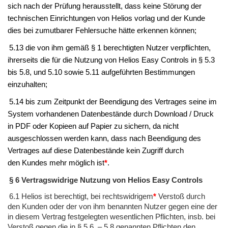
sich nach der Prüfung herausstellt, dass keine Störung der
technischen Einrichtungen von
Helios
vorlag und der Kunde
dies bei zumutbarer Fehlersuche hätte erkennen können;
5.13 die von ihm gemäß § 1 berechtigten Nutzer verpflichten,
ihrerseits die für die Nutzung von
Helios Easy Controls
in § 5.3
bis 5.8, und 5.10 sowie 5.11 aufgeführten Bestimmungen
einzuhalten;
5.14 bis zum Zeitpunkt der Beendigung des Vertrages seine im
System vorhandenen Datenbestände
durch Download / Druck
in PDF oder Kopieen auf Papier zu sichern, da nicht
ausgeschlossen werden kann, dass nach Beendigung des
Vertrages auf diese Datenbestände kein Zugriff durch
den
Kundes
mehr möglich ist
*
.
§ 6 Vertragswidrige Nutzung von Helios Easy Controls
6.1
Helios
ist berechtigt, bei rechtswidrigem
*
Verstoß durch
den
Kunden
oder der von ihm benannten Nutzer gegen eine der
in diesem Vertrag festgelegten wesentlichen Pflichten, insb. bei
Verstoß gegen die in § 5.6. – 5.8 genannten Pflichten den