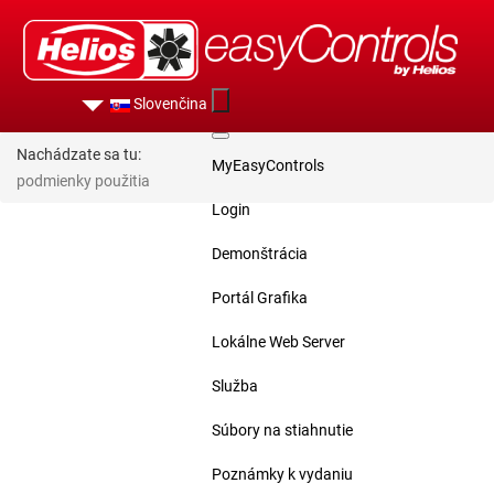
Slovenčina
Nachádzate sa tu:
MyEasyControls
podmienky použitia
Login
Demonštrácia
Portál Grafika
Lokálne Web Server
Služba
Súbory na stiahnutie
Poznámky k vydaniu