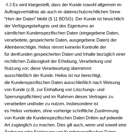
4.3
Es wird klargestellt, dass
der
Kunde
sowohl allgemein im
Auftragsverhältnis als auch im datenschutzrechtlichen Sinne
“Herr der Daten” bleibt (§ 11 BDSG).
Der
Kunde
ist hinsichtlich
der Verfügungsbefugnis und des Eigentums an
sämtlichen
Kunde
n
spezifischen Daten (eingegebene Daten,
verarbeitete, gespeicherte Daten, ausgegebene Daten) der
Alleinberechtigte.
Helios
nimmt keinerlei Kontrolle der
für
den
Kunde
n
gespeicherten Daten und Inhalte bezüglich einer
rechtlichen Zulässigkeit der Erhebung, Verarbeitung und
Nutzung vor; diese Verantwortung übernimmt
ausschließlich
der
Kunde
.
Helios
ist nur berechtigt,
die
Kunde
n
spezifischen Daten ausschließlich nach Weisung
von
Kunde
(z.B. zur Einhaltung von Löschungs- und
Sperrungspflichten) und im Rahmen dieses Vertrages zu
verarbeiten und/oder zu nutzen. Insbesondere ist
es
Helios
verboten, ohne vorherige schriftliche Zustimmung
von
Kunde
die
Kunde
n
spezifischen Daten Dritten auf jedwede
Art zugänglich zu machen. Dies gilt auch, wenn und soweit eine