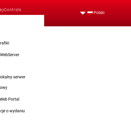
syControls
Polski
nstracja
rafiki
 WebServer
s
okalny serwer
towy
Web Portal
cje o wydaniu