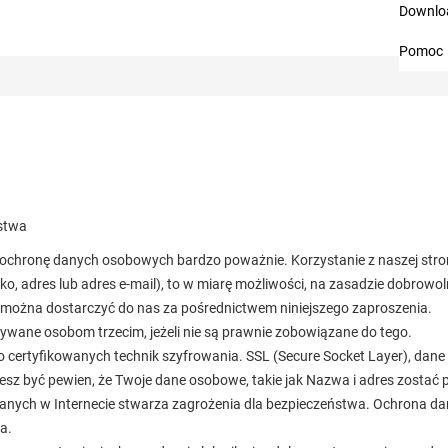
Downlo
Pomoc
ństwa
je ochronę danych osobowych bardzo poważnie. Korzystanie z naszej st
 adres lub adres e-mail), to w miarę możliwości, na zasadzie dobrowol
e można dostarczyć do nas za pośrednictwem niniejszego zaproszenia.
zywane osobom trzecim, jeżeli nie są prawnie zobowiązane do tego.
o certyfikowanych technik szyfrowania. SSL (Secure Socket Layer), dane
żesz być pewien, że Twoje dane osobowe, takie jak Nazwa i adres zosta
anych w Internecie stwarza zagrożenia dla bezpieczeństwa. Ochrona d
a.