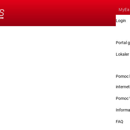
MyEa
Login
Demo
Portal g
Lokaler
Serwi
Pomoc l
interne
Pomoc 
Informa
FAQ