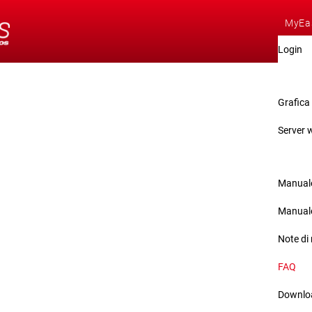
MyEa
Login
Dimos
Grafica
Server 
Servi
Manuale
Manuale
Note di 
FAQ
Downlo