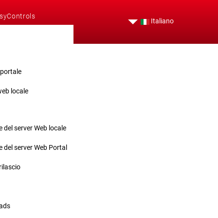
syControls
Italiano
trazione
 portale
web locale
zio
 del server Web locale
 del server Web Portal
rilascio
ads